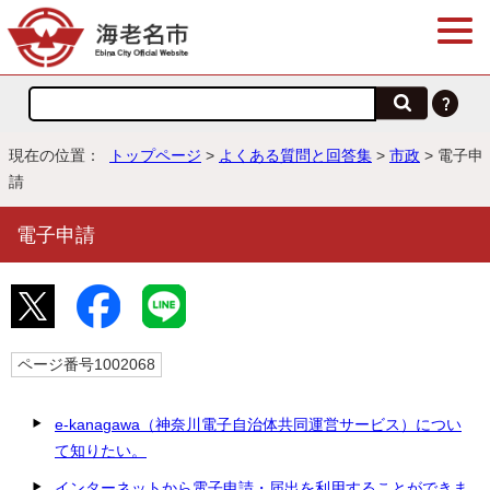
現在の位置：
トップページ
>
よくある質問と回答集
>
市政
> 電子申
請
電子申請
ページ番号1002068
e-kanagawa（神奈川電子自治体共同運営サービス）につい
て知りたい。
インターネットから電子申請・届出を利用することができま