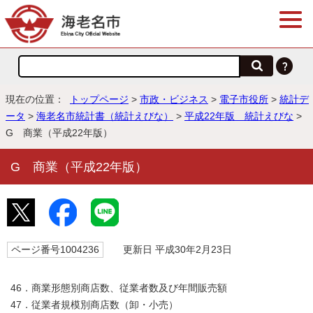
現在の位置：
トップページ
>
市政・ビジネス
>
電子市役所
>
統計デ
ータ
>
海老名市統計書（統計えびな）
>
平成22年版 統計えびな
>
G 商業（平成22年版）
G 商業（平成22年版）
ページ番号1004236
更新日 平成30年2月23日
46．商業形態別商店数、従業者数及び年間販売額
47．従業者規模別商店数（卸・小売）