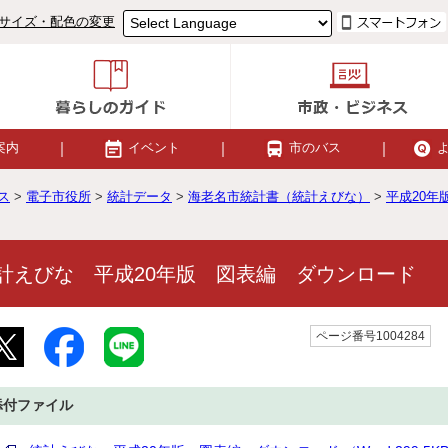
サイズ・配色の変更
案内
イベント
市のバス
ス
>
電子市役所
>
統計データ
>
海老名市統計書（統計えびな）
>
平成20年
計えびな 平成20年版 図表編 ダウンロード
ページ番号1004284
添付ファイル