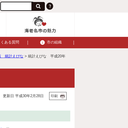
よくある質問
市の組織
版 統計えびな
> 統計えびな 平成20年
更新日 平成30年2月28日
印刷