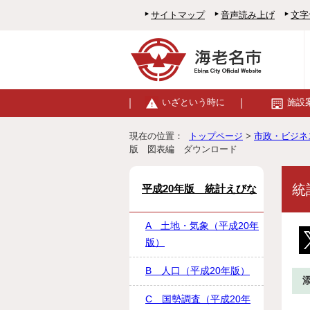
サイトマップ
音声読み上げ
文字
いざという時に
施設
現在の位置：
トップページ
>
市政・ビジネ
版 図表編 ダウンロード
統
平成20年版 統計えびな
A 土地・気象（平成20年
版）
B 人口（平成20年版）
C 国勢調査（平成20年