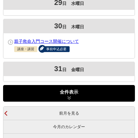
29
日
水曜日
30
日
木曜日
親子救命入門コース開催について
講座・講習
事前申込必要
31
日
金曜日
全件表示
前月を見る
今月のカレンダー