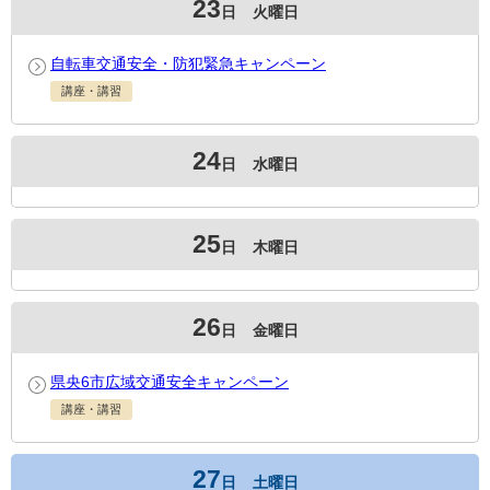
23
日
火曜日
自転車交通安全・防犯緊急キャンペーン
講座・講習
24
日
水曜日
25
日
木曜日
26
日
金曜日
県央6市広域交通安全キャンペーン
講座・講習
27
日
土曜日